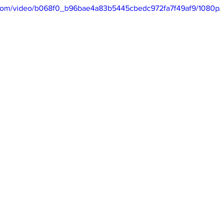
ic.com/video/b068f0_b96bae4a83b5445cbedc972fa7f49af9/1080p