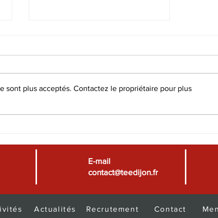
 sont plus acceptés. Contactez le propriétaire pour plus
Noël 2023 à Dijon : T.E.E.
participe à sa manière !
E-mail
contact@teedijon.fr
ivités
Actualités
Recrutement
Contact
Men