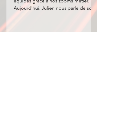
équipes grâce à nos zooms métier.
Aujourd'hui, Julien nous parle de son
expérience en tant que Chauffeur
super poids lourd (SPL).
1
/
2
APPELEZ-NOUS
Tél.
03 80 79 29 60
E-mail
contact@teedijon.fr