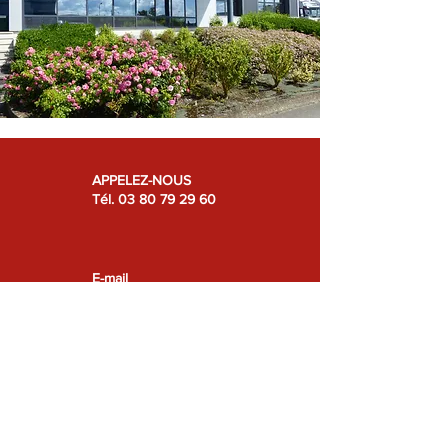
APPELEZ-NOUS
Tél.
03 80 79 29 60
E-mail
contact@teedijon.fr
Où nous trouver ?
Rue des Terres d'Or
21220 Gevrey-Chambertin