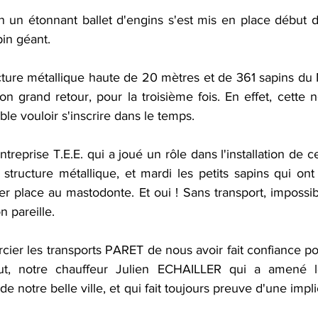
on un étonnant ballet d'engins s'est mis en place début 
in géant. 
ure métallique haute de 20 mètres et de 361 sapins du M
on grand retour, pour la troisième fois. En effet, cette no
e vouloir s'inscrire dans le temps. 
ntreprise T.E.E. qui a joué un rôle dans l'installation de c
a structure métallique, et mardi les petits sapins qui ont 
er place au mastodonte. Et oui ! Sans transport, impossib
 pareille. 
ier les transports PARET de nous avoir fait confiance po
out, notre chauffeur Julien ECHAILLER qui a amené l
de notre belle ville, et qui fait toujours preuve d'une implic