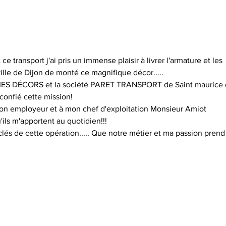
Zoom métier - Chef de quai
Zoom
 transport j'ai pris un immense plaisir à livrer l'armature et les 
ille de Dijon de monté ce magnifique décor.....
ABIES DÉCORS et la société PARET TRANSPORT de Saint maurice 
 confié cette mission!
n employeur et à mon chef d'exploitation Monsieur Amiot 
ils m'apportent au quotidien!!!
clés de cette opération..... Que notre métier et ma passion prend