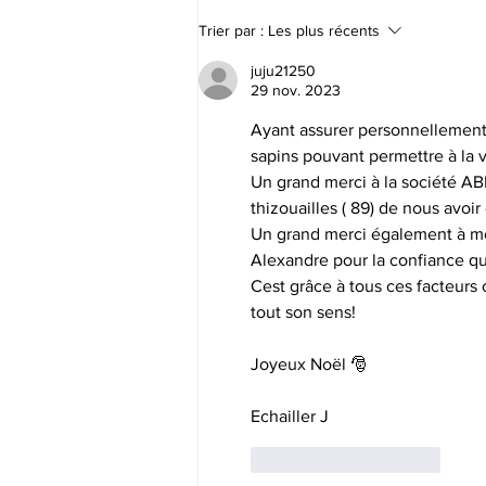
Index égalité Femmes-
Trier par :
Les plus récents
Hommes
juju21250
29 nov. 2023
Ayant assurer personnellement ce
sapins pouvant permettre à la v
Un grand merci à la société 
thizouailles ( 89) de nous avoir
Un grand merci également à mo
Alexandre pour la confiance qu'
Cest grâce à tous ces facteurs 
tout son sens!
Joyeux Noël 🎅 
Echailler J
J'aime
Répondre