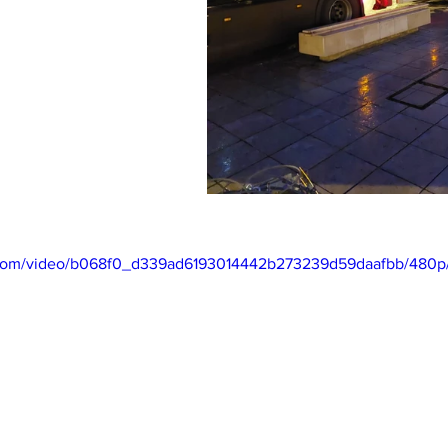
ic.com/video/b068f0_d339ad6193014442b273239d59daafbb/480p